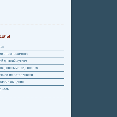
ДЕЛЫ
ная
ие о темпераменте
ий детский аутизм
овидность метода опроса
веческие потребности
ология общения
риалы