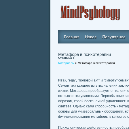
Главная
Новое
Популярное
Метафора в психотерапии
Страница 5
Материалы
» Метафора в психотерапии
Итак, "еда", "половой акт" и "смерть" сем
Семантика каждого из этих явлений закл
жизни. Метафора преобразует онтологичес
оказываются условными. Первобытные зак
образом, своей бесконечной удаленностью
синтеза. Однако сама способность к мета
основы для универсальных обобщений, ко
функционирования метафоры в качестве с
Психологическая действенность, преобра