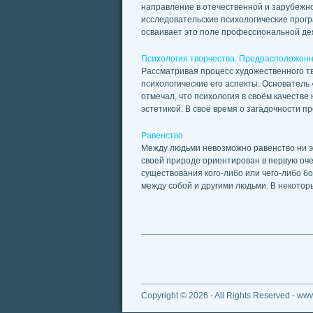
направление в отечественной и зарубежно
исследовательские психологические програ
осваивает это поле профессиональной деят
Психология творчества. Предрасположенно
Рассматривая процесс художественного тв
психологические его аспекты. Основатель
отмечал, что психология в своём качестве
эстетикой. В своё время о загадочности про
Равенство
Между людьми невозможно равенство ни эк
своей природе ориентирован в первую оче
существования кого-либо или чего-либо бо
между собой и другими людьми. В некоторых
Copyright © 2026 - All Rights Reserved - ww