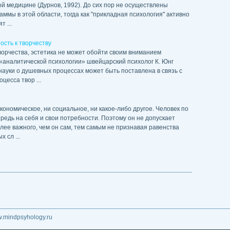
й медицине (Дурнов, 1992). До сих пор не осуществлены
ммы в этой области, тогда как "прикладная психология" активно
 ...
сть к творчеству
орчества, эстетика не может обойти своим вниманием
 «аналитической психологии» швейцарский психолог К. Юнг
 науки о душевных процессах может быть поставлена в связь с
цесса твор ...
ономическое, ни социальное, ни какое-либо другое. Человек по
редь на себя и свои потребности. Поэтому он не допускает
лее важного, чем он сам, тем самым не признавая равенства
 сл ...
w.mindpsyhology.ru