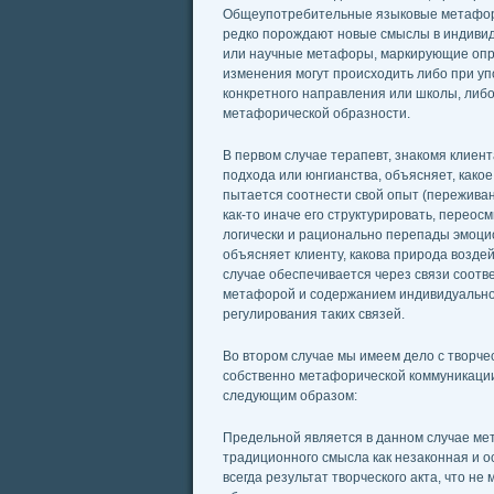
Общеупотребительные языковые метафоры 
редко порождают новые смыслы в индивид
или научные метафоры, маркирующие опр
изменения могут происходить либо при у
конкретного направления или школы, либо
метафорической образности.
В первом случае терапевт, знакомя клиен
подхода или юнгианства, объясняет, какое
пытается соотнести свой опыт (переживан
как-то иначе его структурировать, перео
логически и рационально перепады эмоци
объясняет клиенту, какова природа возде
случае обеспечивается через связи соотве
метафорой и содержанием индивидуальног
регулирования таких связей.
Во втором случае мы имеем дело с творче
собственно метафорической коммуникации
следующим образом:
Предельной является в данном случае ме
традиционного смысла как незаконная и 
всегда результат творческого акта, что н