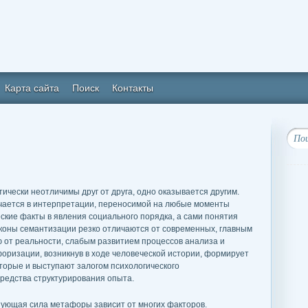
Карта сайта
Поиск
Контакты
антически неотличимы друг от друга, одно оказывается другим.
ючается в интерпретации, переносимой на любые моменты
кие факты в явления социального порядка, а сами понятия
оны семантизации резко отличаются от современных, главным
 от реальности, слабым развитием процессов анализа и
форизации, возникнув в ходе человеческой истории, формирует
торые и выступают залогом психологического
редства структурирования опыта.
зующая сила метафоры зависит от многих факторов.