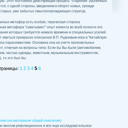
ю. Этот постоянно действующий процесс "старения" различных
ся, с одной стороны, введением в оборот новых, прежде
старых, уже забытых смыслопорождающих структур.
анных метафор есть особая, творческая сторона
ная метафора "схватывает" опыт клиента во всей полноте его
ания которых требуется немало времени и специальных усилий.
 явиться прекрасно описанная В.П. Рудневым игра в "Китайскую
иза парасемантики. Основана она на учете произвольных
нт, отвечая на вопросы типа: Если бы Вы были (автомобилем,
ем, частью одежды, животным, музыкальным инструментом,
, то это был бы:
траницы:
1
2
3
4
5
6
огии (на материале общей онкологии)
 во многом революционное и все еще исследовательское