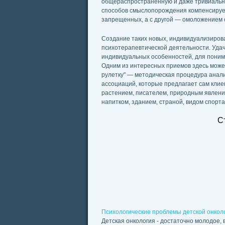
общераспространенную и даже тривиальну
способов смыслопорождения компенсирует
запрещенных, а с другой — омоложением 
Создание таких новых, индивидуализиров
психотерапевтической деятельности. Удач
индивидуальных особенностей, для поним
Одним из интересных приемов здесь может
рулетку" — методическая процедура анал
ассоциаций, которые предлагает сам клие
растением, писателем, природным явлени
напитком, зданием, страной, видом спорта)
С
Психологические проблемы детской онкол
Детская онкология - достаточно молодое,