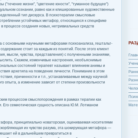
("течение жизни", "цветение юности", "туманное будущее")
уальном сознании, равно как и клишированные художественные
еделенный тип дискурса. В психотерапии смысловые
потреблении устойчивых метафор, относящихся к специфике
 в процессе создания новых, нетривиальных средств
РАЗ
та с основными научными метафорами психоанализа, гештальт-
 содержание стоит за каждым из понятий. После этого клиент
ия, мысли, чувства, представления) с полученными знаниями,
Глав
смыслить. Скажем, изменчивые настроения, необъяснимые
Учен
ональных состояний терапевт называет влиянием анимы и
йствия архетипа на поведение личности. Понимание в этом
Ранн
тствия, причинности и т.п., устанавливаемые между научной
Разн
о опыта, а изменение зависит от степени произвольности
Чело
Псих
ским процессом смыслопорождения в рамках терапии как
. Его семиотическая сущность описана Ю.М. Лотманом
Мате
тафора, принципиально новаторская, оцениваемая носителями
оскорбляющая их чувство разума, эта шокирующая метафора —
е мешает ей в дальнейшем превратиться в