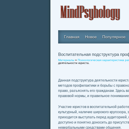
Главная
Новое
Популярное
Воспитательная подструктура про
Материалы
»
Психологическая характеристика р
деятельности юриста.
Данная подструктура деятельности юриста
методов профилактики и борьбы с правона
право, разъяснять его гражданам. Здесь 
правовой нормы, и правильное понимание
Участие юристов в воспитательной работе
культурный, наличие широкого кругозора, 
приходится выступать перед аудиторией, 
доступно и понятно доносить до присутс
невербальными средствами общения.