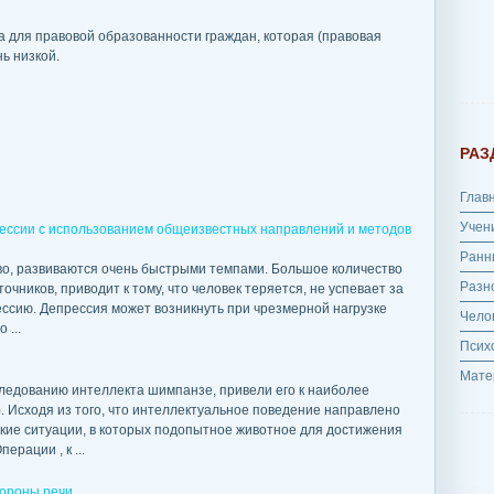
 для правовой образованности граждан, которая (правовая
нь низкой.
РАЗ
Глав
Учен
ессии с использованием общеизвестных направлений и методов
Ранн
о, развиваются очень быстрыми темпами. Большое количество
Разн
ников, приводит к тому, что человек теряется, не успевает за
рессию. Депрессия может возникнуть при чрезмерной нагрузке
Чело
 ...
Псих
Мате
едованию интеллекта шимпанзе, привели его к наиболее
. Исходя из того, что интеллектуальное поведение направлено
кие ситуации, в которых подопытное животное для достижения
рации , к ...
тороны речи