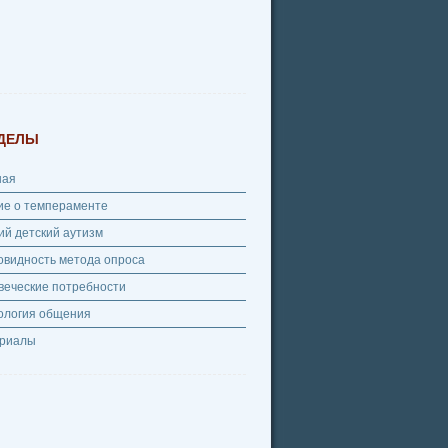
ДЕЛЫ
ная
ие о темпераменте
ий детский аутизм
овидность метода опроса
веческие потребности
ология общения
риалы