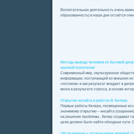
Воспитательная деятельность очень важна
образованность) в наши дни остаётся оче
Методы вывода человека из бытовой депр
научной психологии
Современный мир, окультуренное обществ
информации, поступающей из внешних источ
«потоком» и как результат впадает в деп
мозга в результате стресса, в основе которо
Открытие инсайта в работах В. Келера
Первые работы Келера, посвященные иссл
значимому открытию – инсайта (озарения)
на решение проблемы , Келер создавал та
цели должно было найти обходные пути. Опе
Обследование у дошкольников звуковой с