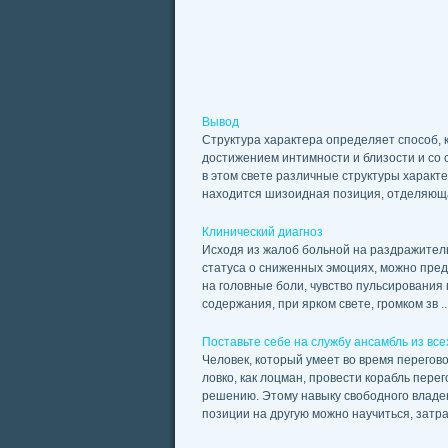
Вывод
Структура характера определяет способ, к
достижением интимности и близости и со
в этом свете различные структуры характ
находится шизоидная позиция, отделяющая
Клинический диагноз
Исходя из жалоб больной на раздражитель
статуса о сниженных эмоциях, можно пред
на головные боли, чувство пульсирования
содержания, при ярком свете, громком зв ..
Поставьте себе на службу ансамбль из все
Человек, который умеет во время перегово
ловко, как лоцман, провести корабль пер
решению. Этому навыку свободного владе
позиции на другую можно научиться, затрати