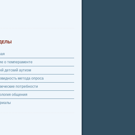
ДЕЛЫ
ная
ие о темпераменте
ий детский аутизм
овидность метода опроса
веческие потребности
ология общения
риалы