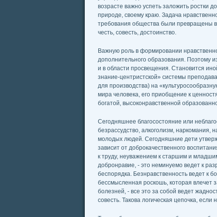
возрасте важно успеть заложить ростки до
природе, своему краю. Задача нравственн
требования общества были превращены во 
честь, совесть, достоинство.
Важную роль в формировании нравственно
дополнительного образования. Поэтому и
и в области просвещения. Становится ин
знание-центристской» системы преподаван
для производства) на «культуросообразн
мира человека, его приобщение к ценнос
богатой, высоконравственной образованно
Сегодняшнее благосостояние или неблагос
безрассудство, алкоголизм, наркомания, 
молодых людей. Сегодняшние дети утверж
зависит от доброкачественного воспитан
к труду, неуважением к старшим и младшим
добронравие, - это неминуемо ведет к раз
беспорядка. Безнравственность ведет к бо
бессмысленная роскошь, которая влечет з
болезней, - все это за собой ведет жадно
совесть. Такова логическая цепочка, если 