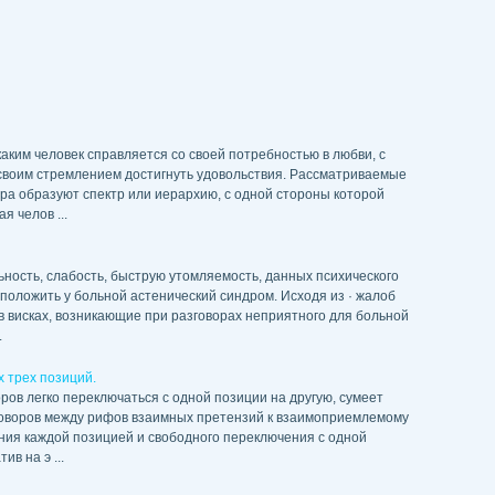
аким человек справляется со своей потребностью в любви, с
 своим стремлением достигнуть удовольствия. Рассматриваемые
ера образуют спектр или иерархию, с одной стороны которой
 челов ...
ность, слабость, быструю утомляемость, данных психического
положить у больной астенический синдром. Исходя из · жалоб
 в висках, возникающие при разговорах неприятного для больной
.
х трех позиций.
ров легко переключаться с одной позиции на другую, сумеет
еговоров между рифов взаимных претензий к взаимоприемлемому
ния каждой позицией и свободного переключения с одной
в на э ...