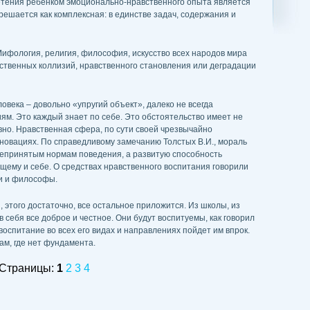
етения ребенком эмоционально-нравственного опыта является
решается как комплексная: в единстве задач, содержания и
 Мифология, религия, философия, искусство всех народов мира
твенных коллизий, нравственного становления или деградации
ловека – довольно «упругий объект», далеко не всегда
м. Это каждый знает по себе. Это обстоятельство имеет не
вно. Нравственная сфера, по сути своей чрезвычайно
в новациях. По справедливому замечанию Толстых В.И., мораль
епринятым нормам поведения, а развитую способность
ющему и себе. О средствах нравственного воспитания говорили
ги и философы.
 этого достаточно, все остальное приложится. Из школы, из
в себя все доброе и честное. Они будут воспитуемы, как говорил
воспитание во всех его видах и направлениях пойдет им впрок.
ам, где нет фундамента.
Страницы:
1
2
3
4