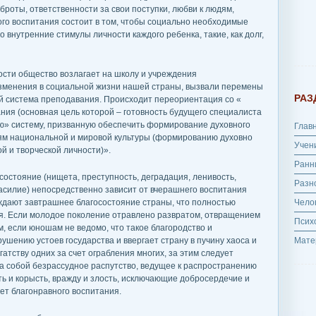
броты, ответственности за свои поступки, любви к людям,
ого воспитания состоит в том, чтобы социально необходимые
внутренние стимулы личности каждого ребенка, такие, как долг,
сти общество возлагает на школу и учреждения
зменения в социальной жизни нашей страны, вызвали перемены
РАЗ
ой система преподавания. Происходит переориентация со «
ия (основная цель которой – готовность будущего специалиста
ую» систему, призванную обеспечить формирование духовного
Глав
тям национальной и мировой культуры (формированию духовно
Учен
й и творческой личности)».
Ранн
остояние (нищета, преступность, деградация, ленивость,
Разн
насилие) непосредственно зависит от вчерашнего воспитания
дают завтрашнее благосостояние страны, что полностью
Чело
ия. Если молодое поколение отравлено развратом, отвращением
Псих
, если юношам не ведомо, что такое благородство и
рушению устоев государства и ввергает страну в пучину хаоса и
Мате
гатству одних за счет ограбления многих, за этим следует
а собой безрассудное распутство, ведущее к распространению
сть и корысть, вражду и злость, исключающие добросердечие и
нет благонравного воспитания.