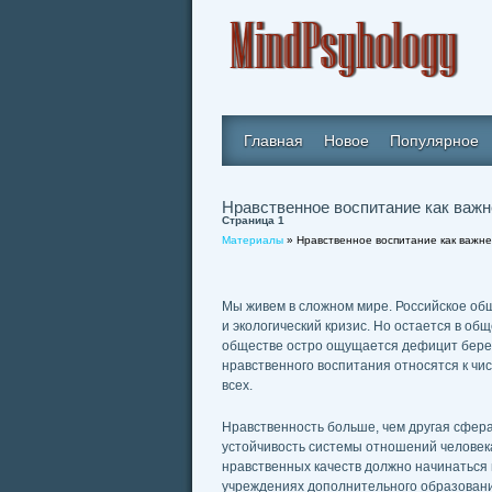
Главная
Новое
Популярное
Нравственное воспитание как важ
Страница 1
Материалы
» Нравственное воспитание как важн
Мы живем в сложном мире. Российское об
и экологический кризис. Но остается в об
обществе остро ощущается дефицит береж
нравственного воспитания относятся к чи
всех.
Нравственность больше, чем другая сфера
устойчивость системы отношений человека
нравственных качеств должно начинаться в 
учреждениях дополнительного образовани