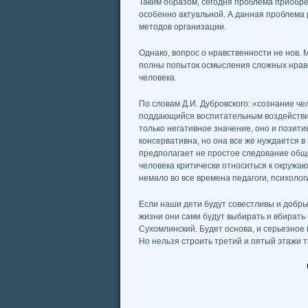
Таким образом, сегодня проблема приобр
особенно актуальной. А данная проблема 
методов организации.
Однако, вопрос о нравственности не нов.
полны попыток осмысления сложных нравс
человека.
По словам Д.И. Дубровского: «сознание че
поддающийся воспитательным воздействия
только негативное значение, оно и позити
консервативна, но она все же нуждается 
предполагает не простое следование общ
человека критически относиться к окружа
немало во все времена педагоги, психоло
Если наши дети будут совестливы и добры,
жизни они сами будут выбирать и вбирать 
Сухомлинский. Будет основа, и серьезное 
Но нельзя строить третий и пятый этажи т