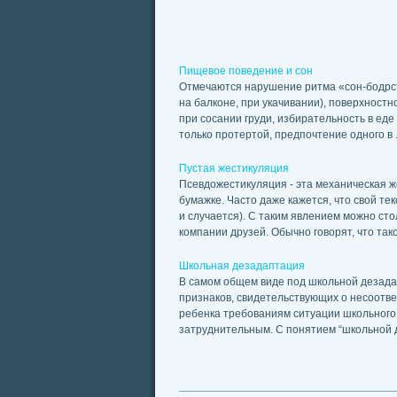
Пищевое поведение и сон
Отмечаются нарушение ритма «сон-бодрст
на балконе, при укачивании), поверхностн
при сосании груди, избирательность в еде
только протертой, предпочтение одного в .
Пустая жестикуляция
Псевдожестикуляция - эта механическая ж
бумажке. Часто даже кажется, что свой тек
и случается). С таким явлением можно сто
компании друзей. Обычно говорят, что такой
Школьная дезадаптация
В самом общем виде под школьной дезадап
признаков, свидетельствующих о несоотве
ребенка требованиям ситуации школьного 
затруднительным. С понятием “школьной д