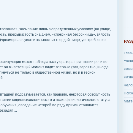
вование», засыпание лишь в определенных условиях (на улице,
ость, прерывистость сна днем, «спокойная бессонница», вялость
 (чрезмерная чувствительность к твердой пище, употребление
РАЗ
..
Глав
Учен
естикуляция может наблюдаться у оратора при чтении речи по
ст он в настоящий момент видит впервые (так, вероятно, иногда
Ранн
лкнуться не только в общественной жизни, но и в тесной
Разн
 ...
Чело
Псих
тацией подразумевается, как правило, некоторая совокупность
тствии социопсихологического и психофизиологического статуса
Мате
обучения, овладение которой по ряду причин становится
езадап ...