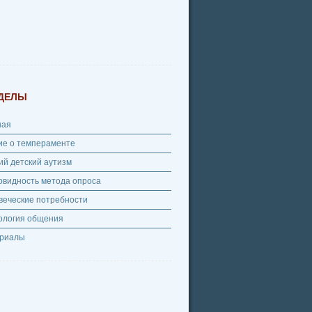
ДЕЛЫ
ная
ие о темпераменте
ий детский аутизм
овидность метода опроса
веческие потребности
ология общения
риалы