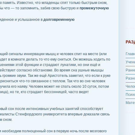
 память. Известно, что младенцы спят только быстрым сном,
бы что — то запомнить, забив свою быструю и
промежуточную
виденное и услышанное в
долговременную
РАЗ
ющий сигналы иннервации мышц и человек спит на месте (или
Глав
будет в комнате делать то что ему сниться. Он можешь ходить по
Учен
ушениями этой функции и страдают лунатики, но они ещё и
ействуют согласно обстановке. Во время сна ушные мышцы
Ранн
 громкие звуки. Так же ещё Аристотель заметил, что если к руке
Разн
рисниться что-то связанное с теплом. Так что во сне человек
чила его наяву. Человек может не спать около 10 суток, потом
Чело
ца), но те, кто страдает бессонницей, часто видят
Псих
Мате
овый сон после интенсивных учебных занятий способствует
алисты Стенфордского университета впервые доказали связь
м сном.
необходим полноценный сон в первую ночь после мозгового