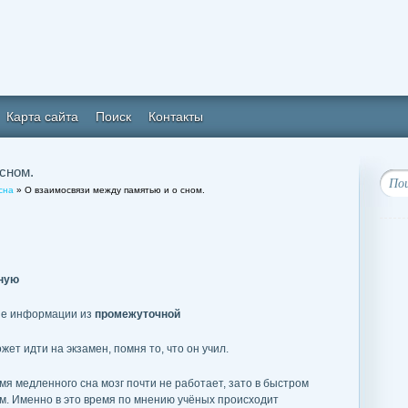
Карта сайта
Поиск
Контакты
сном.
сна
» О взаимосвязи между памятью и о сном.
ную
ние информации из
промежуточной
жет идти на экзамен, помня то, что он учил.
я медленного сна мозг почти не работает, зато в быстром
м. Именно в это время по мнению учёных происходит