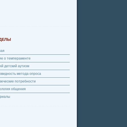
ДЕЛЫ
ная
ие о темпераменте
ий детский аутизм
овидность метода опроса
веческие потребности
ология общения
риалы