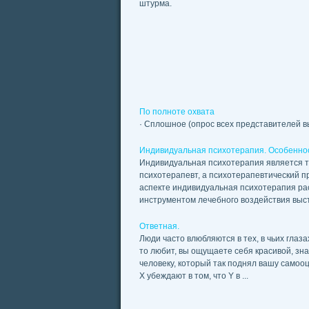
штурма.
По полноте охвата
· Сплошное (опрос всех представителей вы
Индивидуальная психотерапия. Особенно
Индивидуальная психотерапия является т
психотерапевт, а психотерапевтический п
аспекте индивидуальная психотерапия рас
инструментом лечебного воздействия высту
Ответная.
Люди часто влюбляются в тех, в чьих глаз
то любит, вы ощущаете себя красивой, знач
человеку, который так поднял вашу самоо
Х убеждают в том, что Y в ...