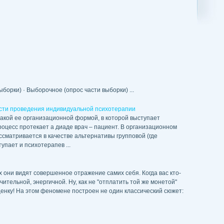
борки) · Выборочное (опрос части выборки) ...
сти проведения индивидуальной психотерапии
акой ее организационной формой, в которой выступает
роцесс протекает а диаде врач – пациент. В организационном
сматривается в качестве альтернативы групповой (где
пает и психотерапев ...
ах они видят совершенное отражение самих себя. Когда вас кто-
ительной, энергичной. Ну, как не "отплатить той же монетой"
ценку! На этом феномене построен не один классический сюжет: