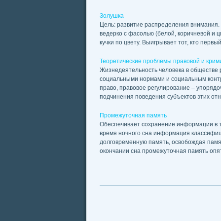
Золушка
Цель: развитие распределения внимания. У
ведерко с фасолью (белой, коричневой и 
кучки по цвету. Выигрывает тот, кто первый
Теоретические проблемы правовой и крим
Жизнедеятельность человека в обществе
социальными нормами и социальным контр
право, правовое регулирование – упоряд
подчинения поведения субъектов этих отн
Промежуточная память
Обеспечивает сохранение информации в те
время ночного сна информация классифици
долговременную память, освобождая пам
окончании сна промежуточная память опять