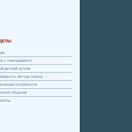
ДЕЛЫ
ная
ие о темпераменте
ий детский аутизм
овидность метода опроса
веческие потребности
ология общения
риалы