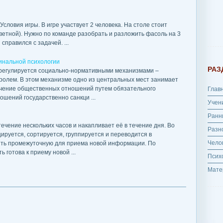
словия игры. В игре участвует 2 человека. На столе стоит
цветной). Нужно по команде разобрать и разложить фасоль на 3
 справился с задачей. ...
инальной психологии
РАЗ
 регулируется социально-нормативными механизмами –
олем. В этом механизме одно из центральных мест занимает
очение общественных отношений путем обязательного
Глав
ошений государственно санкци ...
Учен
Ранн
чение нескольких часов и накапливает её в течение дня. Во
Разн
руется, сортируется, группируется и переводится в
Чело
ять промежуточную для приема новой информации. По
 готова к приему новой ...
Псих
Мате