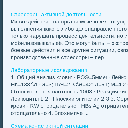
Стрессоры активной деятельности.
Их воздействие на организм человека осуще
выполнения какого-либо целенаправленного 
только нарушать процесс деятельности, но и
мобилизовывать её. Это могут быть: – экст
боевые действия и все другие ситуации, свя
производственные стрессоры – пер ...
Лабораторные исследования
1. Общий анализ крови: · РОЭ=5мм\ч · Лейко
Нв=138г\л · Э=3; П\Я=2; С\Я=42; Л=51; М=4 
Относительная плотность 1008 · Реакция кисл
Лейкоциты 1-2 · Плоский эпителий 2-3 3. Се
крови · RW отрицательно · HBs Ag отрицател
отрицательно 4. Биохимиче ...
Схема конфликтной ситуации