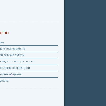
ДЕЛЫ
ная
ие о темпераменте
ий детский аутизм
овидность метода опроса
веческие потребности
ология общения
риалы