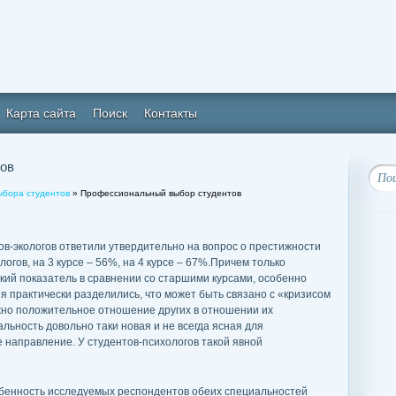
Карта сайта
Поиск
Контакты
ов
ыбора студентов
» Профессиональный выбор студентов
тов-экологов ответили утвердительно на вопрос о престижности
огов, на 3 курсе – 56%, на 4 курсе – 67%.Причем только
кий показатель в сравнении со старшими курсами, особенно
ия практически разделились, что может быть связано с «кризисом
ажно положительное отношение других в отношении их
льность довольно таки новая и не всегда ясная для
 направление. У студентов-психологов такой явной
собенность исследуемых респондентов обеих специальностей