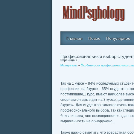
Главная
Новое
Популярное
Профессиональный выбор студент
Страница 2
Материалы
»
Особенности профессионального в
Так на 1 курсе – 84% исследуемых студен
профессии, на 2курсе – 65% студентов-экол
поступившие,1 курс, имеют наиболее высо
спорным он выглядит на 3 курсе, где мнен
3курса». Для студентов-экологов очень в
профессионального выбора, так как специа
большинства, «не посвященного» в данное
выраженности не обнаружено.
Также важно отметить, что возрастная о