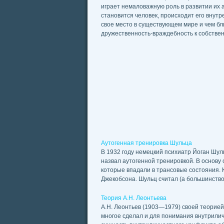
играет немаловажную роль в развитии их а
становится человек, происходит его внут
свое место в существующем мире и чем б
дружественность-враждебность к собстве
Аутогенная тренировка Шульца
В 1932 году немецкий психиатр Йоган Шул
назвал аутогенной тренировкой. В основу
которые впадали в трансовые состояния. Ко
Джекобсона. Шульц считал (а большинство 
Теория А.Н. Леонтьева
А.Н. Леонтьев (1903—1979) своей теорией
многое сделал и для понимания внутрилич