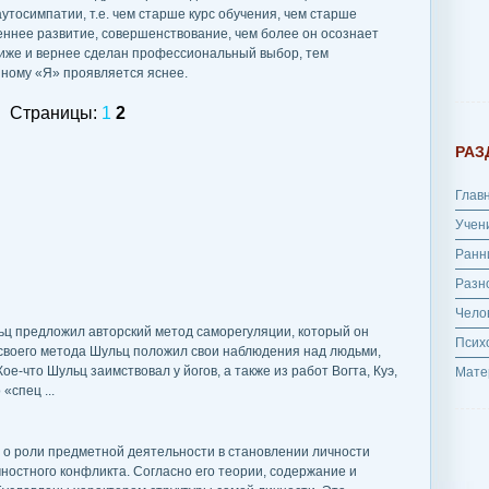
утосимпатии, т.е. чем старше курс обучения, чем старше
реннее развитие, совершенствование, чем более он осознает
лиже и вернее сделан профессиональный выбор, тем
нному «Я» проявляется яснее.
Страницы:
1
2
РАЗ
Глав
Учен
Ранн
Разн
Чело
ьц предложил авторский метод саморегуляции, который он
Псих
 своего метода Шульц положил свои наблюдения над людьми,
е-что Шульц заимствовал у йогов, а также из работ Вогта, Куэ,
Мате
«спец ...
 о роли предметной деятельности в становлении личности
ностного конфликта. Согласно его теории, содержание и