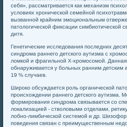
себя», рассматривается как механизм психо
условиях хронической семейной психотрав
вызванной крайним эмоциональным отверже
патологической фиксации симбиотической св
дитя.
Генетические исследования последних десят
синдрома раннего детского аутизма с хромо
ломкой и фрагильной Х-хромосомой. Данна
обнаруживается у больных ранним детским 
19 % случаев.
Широко обсуждается роль органической пато
происхождении раннего детского аутизма. 
формирования синдрома связывается со сп
локализацией - стволовыми отделами, рети
лобно-лимбической системой и др. Шизофо
поведения связан с преимущественным нед