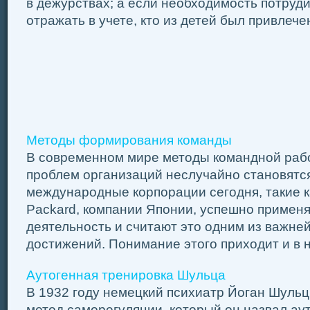
в дежурствах; а если необхо­димость потруди
отражать в учете, кто из детей был при­влече
Методы формирования команды
В современном мире методы командной раб
проблем организаций неслучайно становятс
международные корпорации сегодня, такие как
Packard, компании Японии, успешно примен
деятельность и считают это одним из важне
достижений. Понимание этого приходит и в на
Аутогенная тренировка Шульца
В 1932 году немецкий психиатр Йоган Шуль
метод саморегуляции, который он назвал ау