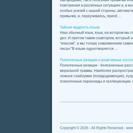
Как вредные, так и полезные привычки ил
повторения в различных ситуациях и, в кон
особых усилий с нашей стороны, автоматич
привычки, и, переучиваясь, приоб ...
Тайная мудрость языка
Наш обычный язык, язык, на котором мы 
дел. И притом таким соавтором, который н
"классик", а мы только современники сами
писал:"В языке одухотворяется ...
Психогенные реакции и реактивные состо
Психогенные реакции - болезненные расс
моральной травмы. Наиболее распростран
ложное слабоумие (псевдодеменция), пуэ
психогенные параноиды и галлюцинации. Р
Copyright © 2026 - All Rights Reserved - ww