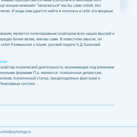
и навыки приобретаются нами в результате многократного
це концов начинают "запускаться" как бы сами собой, без
ески. И когда нам удается найти и опознать в себе эти вредные
говорим, является полноправным соавтором всех наших мыслей и
ередко более велик, чем мы сами. В известном смысле, он
х себя! Размышляя о языке, русский педагог К.Д.Ушинский
яния
тройства психической деятельности, возникающие под влиянием
енными формами П.р. являются: психогенная депрессия,
рилизм, психогенный ступор, бредоподобные фантазии и
еактивные состоян ...
w.mindpsyhology.ru