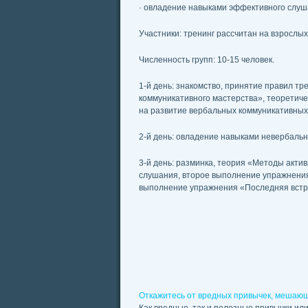
· овладение навыками эффективного слуш
Участники: тренинг рассчитан на взрослы
Численность групп: 10-15 человек.
1-й день: знакомство, принятие правил т
коммуникативного мастерства», теоретич
на развитие вербальных коммуникативных
2-й день: овладение навыками невербальн
3-й день: разминка, теория «Методы акти
слушания, второе выполнение упражнения
выполнение упражнения «Последняя встреч
Откажитесь от вредных привычек, мешающ