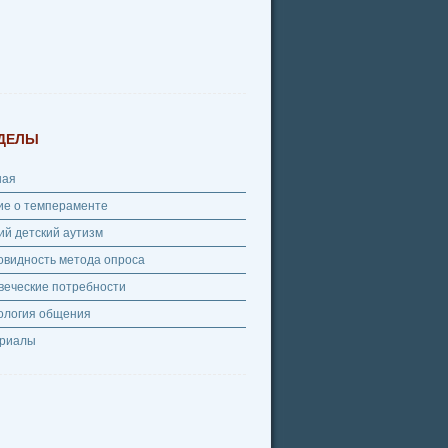
ДЕЛЫ
ная
ие о темпераменте
ий детский аутизм
овидность метода опроса
веческие потребности
ология общения
риалы