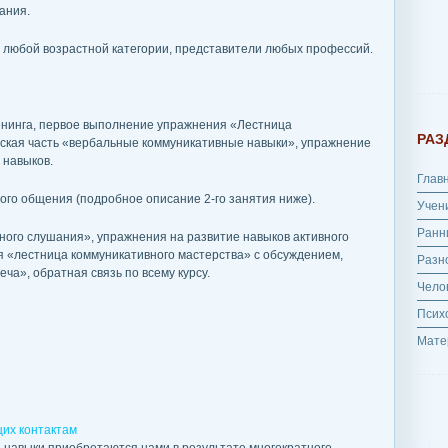
ания.
х любой возрастной категории, представители любых профессий.
ренинга, первое выполнение упражнения «Лестница
РАЗ
еская часть «вербальные коммуникативные навыки», упражнение
 навыков.
Глав
ого общения (подробное описание 2-го занятия ниже).
Учен
Ранн
вного слушания», упражнения на развитие навыков активного
 «лестница коммуникативного мастерства» с обсуждением,
Разн
а», обратная связь по всему курсу.
Чело
Псих
Мате
их контактам