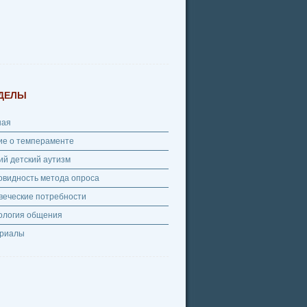
ДЕЛЫ
ная
ие о темпераменте
ий детский аутизм
овидность метода опроса
веческие потребности
ология общения
риалы