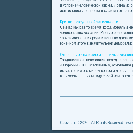
“общения”, прежде всего связанных с раз
и условие человеческой жизни, и одна из 
деятельности человека и система отношени
Критика сексуальной зависимости
Сейчас как раз то время, когда мораль и
человеческих желаний. Многие современн
зависимости от их рода и цены их достиж
конечном итоге к значительной деморализа
Отношение к надежде и значимые жизнен
Традиционно в психологии, вслед за осн
Лазурским и В.Н. Мясищевым, отношение р
окружающим его миром вещей и людей, дв
взаимосвязанных между собой компонентов:
Copyright © 2026 - All Rights Reserved - ww