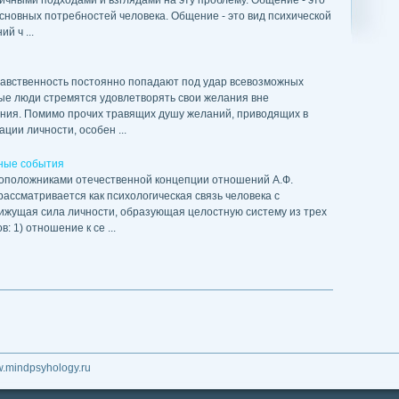
личными подходами и взглядами на эту проблему. Общение - это
основных потребностей человека. Общение - это вид психической
й ч ...
 нравственность постоянно попадают под удар всевозможных
ые люди стремятся удовлетворять свои желания вне
ения. Помимо прочих травящих душу желаний, приводящих в
ции личности, особен ...
ные события
овоположниками отечественной концепции отношений А.Ф.
ассматривается как психологическая связь человека с
ижущая сила личности, образующая целостную систему из трех
 1) отношение к се ...
w.mindpsyhology.ru