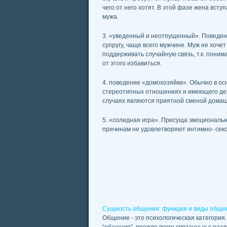
чего от него хотят. В этой фазе жена всту
мужа.
3. «уведенный и неотпущенный». Поведен
супругу, чаще всего мужчине. Муж не хочет
поддерживать случайную связь, т.к. поним
от этого избавиться.
4. поведение «домохозяйки». Обычно в осн
стереотипных отношениях и имеющего дег
случаях являются приятной сменой домаш
5. «солидная игра». Присуща эмоциональ
причинам не удовлетворяют интимно- сек
Сущность общения: функция и виды обще
Общение - это психологическая категория