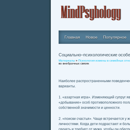
Главная
Новое
Популярное
Социально–психологические особе
Материалы
»
Психология измены в семейных от
во внебрачных связях
Наиболее распространенными поведенчес
варианты.
1. «азартная игра». Изменяющий супруг я
«добывание» особ противоположного пол
собственной значимости и ценности.
2. «поиски счастья». Чаще встречается 
личностями. Когда дети подрастают и бол
скучать и требует от мужа, чтобы он обес