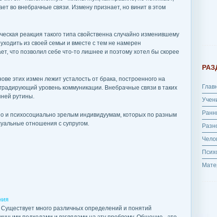
пает во внебрачные связи. Измену признает, но винит в этом
ческая реакция такого типа свойственна случайно изменившему
 уходить из своей семьи и вместе с тем не намерен
ает, что позволил себе что-то лишнее и поэтому хотел бы скорее
РАЗ
ове этих измен лежит усталость от брака, построенного на
Глав
радирующий уровень коммуникации. Внебрачные связи в таких
ней рутины.
Учен
Ранн
но и психосоциально зрелым индивидуумам, которых по разным
суальные отношения с супругом.
Разн
Чело
Псих
Мате
ния
. Существует много различных определений и понятий