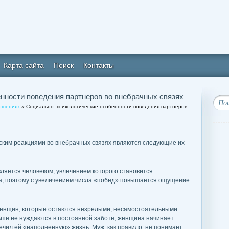
Карта сайта
Поиск
Контакты
нности поведения партнеров во внебрачных связях
ношениях
» Социально–психологические особенности поведения партнеров
ким реакциями во внебрачных связях являются следующие их
вляется человеком, увлечением которого становится
а, поэтому с увеличением числа «побед» повышается ощущение
у женщин, которые остаются незрелыми, несамостоятельными
ьше не нуждаются в постоянной заботе, женщина начинает
печил ей «наполненную» жизнь. Муж, как правило, не понимает,