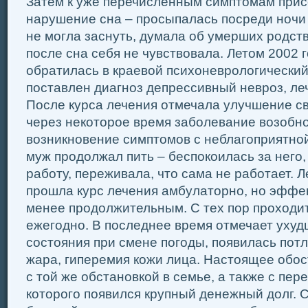
Затем к уже перечисленным симптомам при
нарушение сна – просыпалась посреди ночи 
не могла заснуть, думала об умерших родст
после сна себя не чувствовала. Летом 2002 
обратилась в краевой психоневрологический
поставлен диагноз депрессивный невроз, ле
После курса лечения отмечала улучшение св
через некоторое время заболевание возобн
возникновение симптомов с неблагоприятной
муж продолжал пить – беспокоилась за него,
работу, переживала, что сама не работает. Л
прошла курс лечения амбулаторно, но эффе
менее продолжительным. С тех пор проходит
ежегодно. В последнее время отмечает ухуд
состояния при смене погоды, появилась пот
жара, гиперемия кожи лица. Настоящее обос
с той же обстановкой в семье, а также с пер
которого появился крупный денежный долг. С