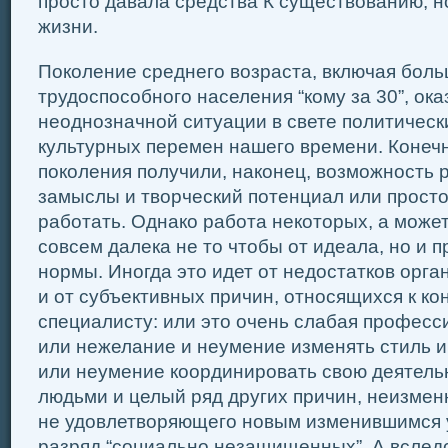
просто давала средства К существованию, 
жизни.
Поколение среднего возраста, включая бол
трудоспособного населения “кому за 30”, ока
неоднозначной ситуации в свете политическ
культурных перемен нашего времени. Конечн
поколения получили, наконец, возможность 
замыслы и творческий потенциал или прост
работать. Однако работа некоторых, а може
совсем далека не то чтобы от идеала, но и 
нормы. Иногда это идет от недостатков орга
и от субъективных причин, относящихся к ко
специалисту: или это очень слабая професс
или нежелание и неумение изменять стиль и
или неумение координировать свою деятель
людьми и целый ряд других причин, неизмен
не удовлетворяющего новым изменившимся 
разряд “социально незащищенных”. А вследс